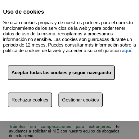
Select Language
▼
Uso de cookies
698239205
Se usan cookies propias y de nuestros partners para el correcto
funcionamiento de los servicios de la web y para poder tener
datos de uso de la misma, recopilamos y procesamos
información no sensible. Las cookies son guardadas durante un
Asesoría Inmobiliaria
periodo de 12 meses. Puedes consultar más información sobre la
política de cookies de la web y acceder a su configuración
aquí
.
Internacional
Aceptar todas las cookies y seguir navegando
¿Por qué elegirnos?
Experiencia confiable
:
Más de 14 años ayudando a
nuestros clientes a encontrar la propiedad ideal.
Rechazar cookies
Gestionar cookies
Asesoramiento experto
:
Nuestro equipo de agentes está
listo para ayudarte con información clara y transparente.
Trámites sin complicaciones
:
Nos encargamos de todo,
desde la negociación hasta el papeleo final.
Trámites sin complicaciones para extranjeros
:
te
ayudamos a solicitar el
NIE
con nuestro equipo de abogados
de extranjeria.